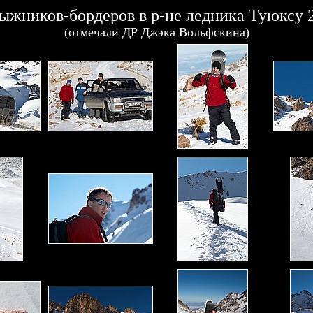
ыжников-бордеров в р-не ледника Туюксу 
(отмечали ДР Джэка Вольфскина)