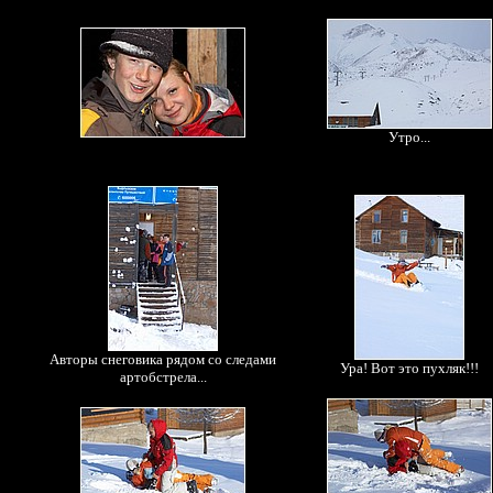
Утро...
Авторы снеговика рядом со следами
Ура! Вот это пухляк!!!
артобстрела...