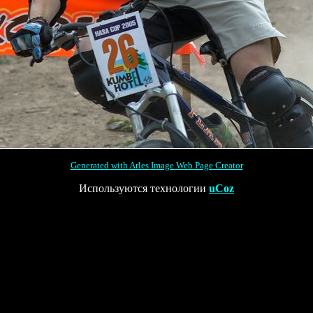
Generated with Arles Image Web Page Creator
Используются технологии
uCoz