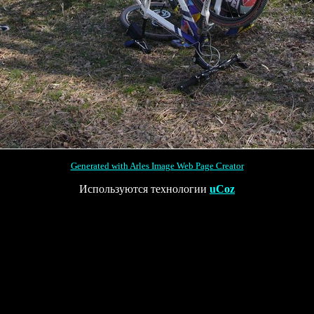
Generated with Arles Image Web Page Creator
Используются технологии
uCoz